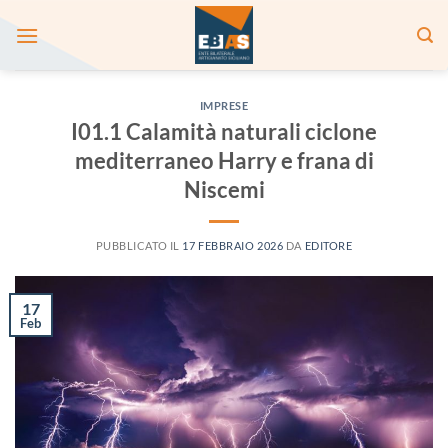
Salta
ai
contenuti
IMPRESE
I01.1 Calamità naturali ciclone
mediterraneo Harry e frana di
Niscemi
PUBBLICATO IL
17 FEBBRAIO 2026
DA
EDITORE
17
Feb